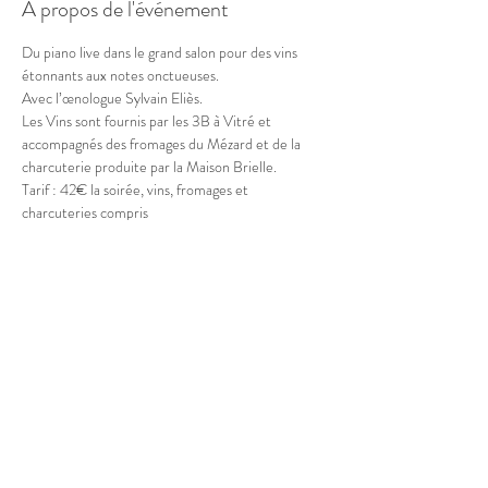
À propos de l'événement
Du piano live dans le grand salon pour des vins 
étonnants aux notes onctueuses. 
Avec l’œnologue Sylvain Eliès.
Les Vins sont fournis par les 3B à Vitré et 
accompagnés des fromages du Mézard et de la 
charcuterie produite par la Maison Brielle.
Tarif : 42€ la soirée, vins, fromages et 
charcuteries compris
20h
Partager cet événement